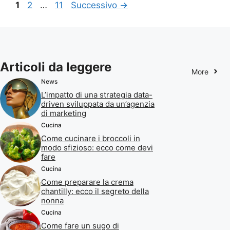
Pagina
Pagina
Pagina
1
2
…
11
Successivo
→
Articoli da leggere
More
News
L’impatto di una strategia data-
driven sviluppata da un’agenzia
di marketing
Cucina
Come cucinare i broccoli in
modo sfizioso: ecco come devi
fare
Cucina
Come preparare la crema
chantilly: ecco il segreto della
nonna
Cucina
Come fare un sugo di