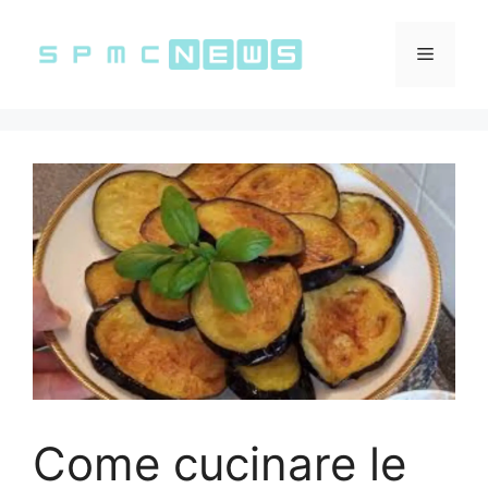
Vai
al
Menu
contenuto
Come cucinare le