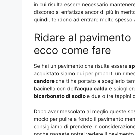
in cui risulta essere necessario mantener
discorso si enfatizza ancor di più in merit
quindi, tendono ad entrare molto spesso 
Ridare al pavimento 
ecco come fare
Se hai un pavimento che risulta essere
sp
acquistato siamo qui per proporti un rimedi
candore
che ti ha portato a sceglierlo tan
bacinella con dell’
acqua calda
e scioglier
bicarbonato di sodio
e due o tre tappini d
Dopo aver mescolato al meglio queste sost
mocio per pulire a fondo il pavimento men
consigliamo di prendere in considerazione 
poche passate potrai vedere il pavimento r