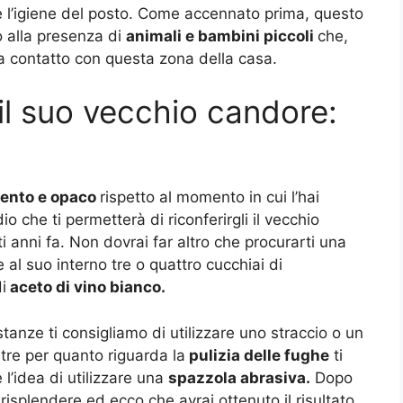
e l’igiene del posto. Come accennato prima, questo
o alla presenza di
animali e bambini piccoli
che,
a contatto con questa zona della casa.
il suo vecchio candore:
ento e opaco
rispetto al momento in cui l’hai
o che ti permetterà di riconferirgli il vecchio
ti anni fa. Non dovrai far altro che procurarti una
e al suo interno tre o quattro cucchiai di
i
aceto di vino bianco.
anze ti consigliamo di utilizzare uno straccio o un
tre per quanto riguarda la
pulizia delle fughe
ti
l’idea di utilizzare una
spazzola abrasiva.
Dopo
isplendere ed ecco che avrai ottenuto il risultato