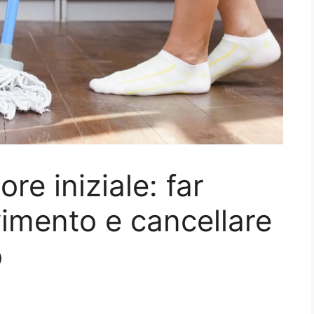
re iniziale: far
vimento e cancellare
o